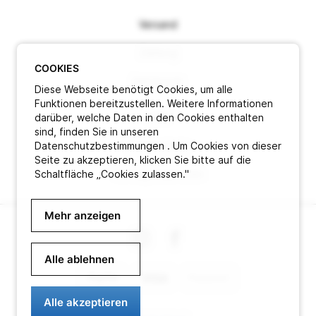
Versand
Zahlung
COOKIES
Impressum
Diese Webseite benötigt Cookies, um alle
Funktionen bereitzustellen. Weitere Informationen
darüber, welche Daten in den Cookies enthalten
AGB
sind, finden Sie in unseren
Datenschutzbestimmungen . Um Cookies von dieser
Datenschutz
Seite zu akzeptieren, klicken Sie bitte auf die
Schaltfläche „Cookies zulassen."
Vertrag widerrufen
Mehr anzeigen
Alle ablehnen
Alle akzeptieren