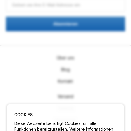
Abonnieren
Über uns
Blog
Kontakt
Versand
Zahlung
COOKIES
Impressum
Diese Webseite benötigt Cookies, um alle
Funktionen bereitzustellen. Weitere Informationen