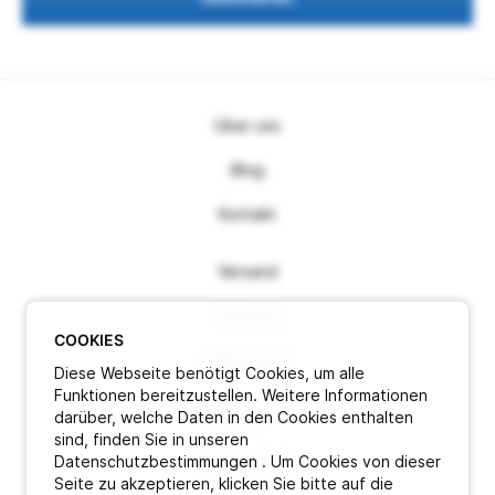
Über uns
Blog
Kontakt
Versand
Zahlung
COOKIES
Impressum
Diese Webseite benötigt Cookies, um alle
Funktionen bereitzustellen. Weitere Informationen
darüber, welche Daten in den Cookies enthalten
AGB
sind, finden Sie in unseren
Datenschutzbestimmungen . Um Cookies von dieser
Datenschutz
Seite zu akzeptieren, klicken Sie bitte auf die