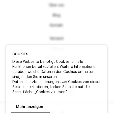
Über uns
Blog
Kontakt
Versand
Zahlung
COOKIES
Impressum
Diese Webseite benötigt Cookies, um alle
Funktionen bereitzustellen. Weitere Informationen
darüber, welche Daten in den Cookies enthalten
AGB
sind, finden Sie in unseren
Datenschutzbestimmungen . Um Cookies von dieser
Datenschutz
Seite zu akzeptieren, klicken Sie bitte auf die
Schaltfläche „Cookies zulassen."
Vertrag widerrufen
Mehr anzeigen