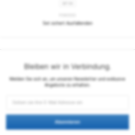
SET 08
P080000
Set sichert Ausfallenden
Bleiben wir in Verbindung.
Melden Sie sich an, um unseren Newsletter und exklusive
Angebote zu erhalten.
Abonnieren