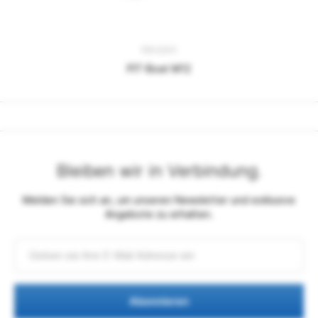
PB12001
PIT-Boat M12
Bleiben wir in Verbindung.
Melden Sie sich an, um unseren Newsletter und exklusive
Angebote zu erhalten.
Abonnieren