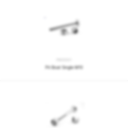
PB00001
Pit Boat Single M10