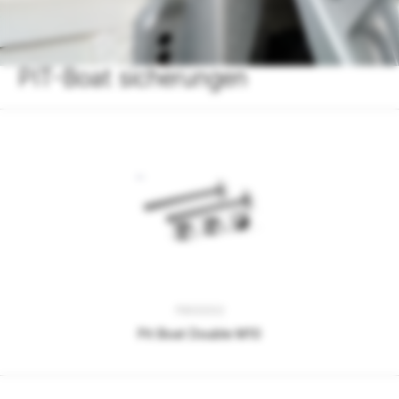
PIT-Boat sicherungen
PB00002
Pit Boat Double M10