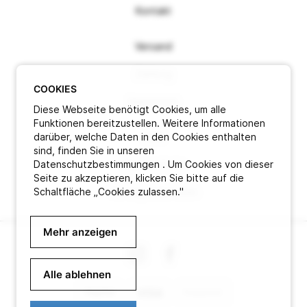
Kontakt
Versand
Zahlung
COOKIES
Impressum
Diese Webseite benötigt Cookies, um alle
Funktionen bereitzustellen. Weitere Informationen
darüber, welche Daten in den Cookies enthalten
AGB
sind, finden Sie in unseren
Datenschutzbestimmungen . Um Cookies von dieser
Datenschutz
Seite zu akzeptieren, klicken Sie bitte auf die
Schaltfläche „Cookies zulassen."
Vertrag widerrufen
Mehr anzeigen
Alle ablehnen