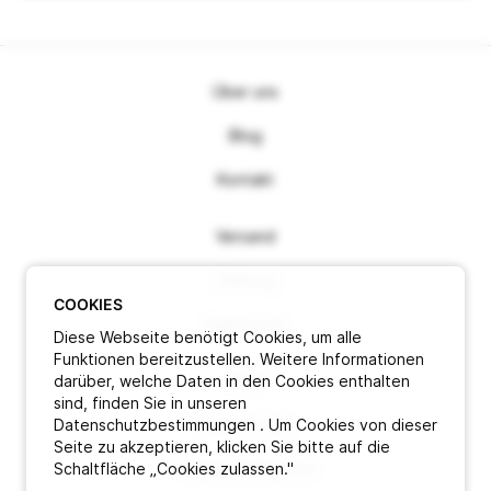
Über uns
Blog
Kontakt
Versand
Zahlung
COOKIES
Impressum
Diese Webseite benötigt Cookies, um alle
Funktionen bereitzustellen. Weitere Informationen
darüber, welche Daten in den Cookies enthalten
AGB
sind, finden Sie in unseren
Datenschutzbestimmungen . Um Cookies von dieser
Datenschutz
Seite zu akzeptieren, klicken Sie bitte auf die
Schaltfläche „Cookies zulassen."
Vertrag widerrufen